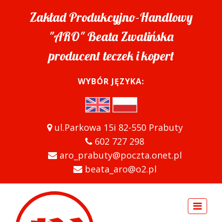
Zakład Produkcyjno-Handlowy
"ARO" Beata Zwalińska
producent teczek i kopert
WYBÓR JĘZYKA:
ul.Parkowa 15i 82-550 Prabuty
602 727 298
aro_prabuty@poczta.onet.pl
beata_aro@o2.pl