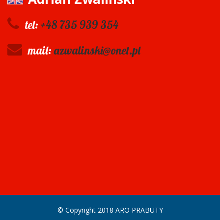
tel:
+48 735 939 354
mail:
azwalinski@onet.pl
© Copyright 2018 ARO PRABUTY