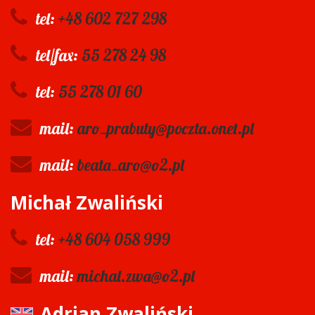
tel:
+48 602 727 298
tel/fax:
55 278 24 98
tel:
55 278 01 60
mail:
aro_prabuty@poczta.onet.pl
mail:
beata_aro@o2.pl
Michał Zwaliński
tel:
+48 604 058 999
mail:
michal.zwa@o2.pl
Adrian Zwaliński